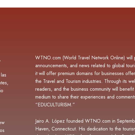
WTNO.com (World Travel Network Online) will pu
,
announcements, and news related to global touri
it will offer premium domains for businesses offer
 las
the Travel and Tourism industries. Through its webs
ntes,
readers, and the business community will benefit f
io
medium to share their experiences and comments
“EDUCULTURISM.”
Jairo A. López founded WTNO.com in Septemb
ew
Haven, Connecticut. His dedication to the touri
ios