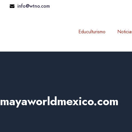
Skip
info@wtno.com
to
content
Educulturismo
Noticia
mayaworldmexico.com