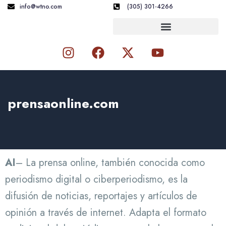
Skip
info@wtno.com
(305) 301-4266
to
content
I
F
X
Y
n
a
-
o
s
c
t
u
t
e
w
t
a
b
i
u
prensaonline.com
g
o
t
b
r
o
t
e
a
k
e
m
r
AI
– La prensa online, también conocida como
periodismo digital o ciberperiodismo, es la
difusión de noticias, reportajes y artículos de
opinión a través de internet. Adapta el formato