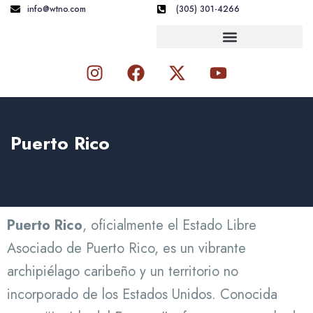
Skip
info@wtno.com
(305) 301-4266
to
content
I
F
X
Y
n
a
-
o
s
c
t
u
t
e
w
t
a
b
i
u
Puerto Rico
g
o
t
b
r
o
t
e
a
k
e
m
r
Puerto Rico
, oficialmente el Estado Libre
Asociado de Puerto Rico, es un vibrante
archipiélago caribeño y un territorio no
incorporado de los Estados Unidos. Conocida