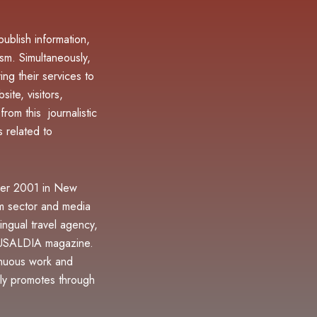
blish information,
sm. Simultaneously,
ing their services to
ite, visitors,
rom this journalistic
 related to
er 2001 in New
sm sector and media
ingual travel agency,
d USALDIA magazine.
inuous work and
lly promotes through