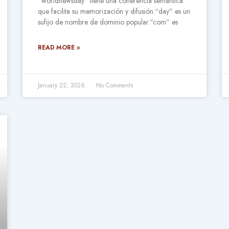
“worldnewsday” tiene una coherencia semántica
que facilita su memorización y difusión.“day” es un
sufijo de nombre de dominio popular.“com” es
READ MORE »
January 22, 2026
No Comments