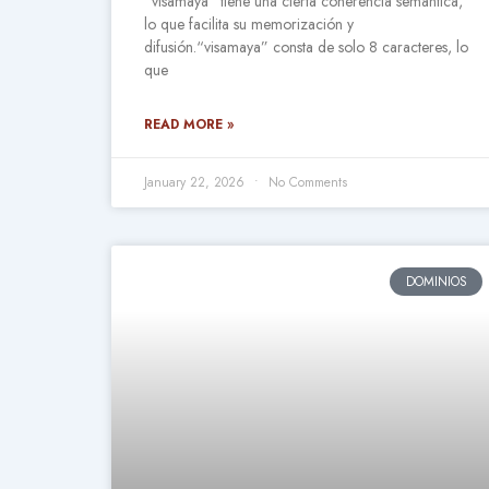
“visamaya” tiene una cierta coherencia semántica,
lo que facilita su memorización y
difusión.“visamaya” consta de solo 8 caracteres, lo
que
READ MORE »
January 22, 2026
No Comments
DOMINIOS