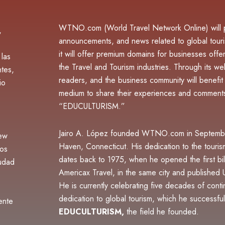
WTNO.com (World Travel Network Online) will pu
,
announcements, and news related to global touri
it will offer premium domains for businesses offer
 las
the Travel and Tourism industries. Through its webs
ntes,
readers, and the business community will benefit f
io
medium to share their experiences and comments
“EDUCULTURISM.”
Jairo A. López founded WTNO.com in Septemb
ew
Haven, Connecticut. His dedication to the touri
ios
dates back to 1975, when he opened the first bil
iudad
Americax Travel, in the same city and publishe
He is currently celebrating five decades of cont
dedication to global tourism, which he successfu
ente
EDUCULTURISM,
the field he founded.