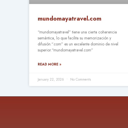
mundomayatravel.com
“mundomayatravel” tiene una cierta coherencia
semántica, lo que facilita su memorización y
difusión.“.com” es un excelente dominio de nivel
superior.“mundomayatravel.com”
READ MORE »
January 22, 2026
No Comments