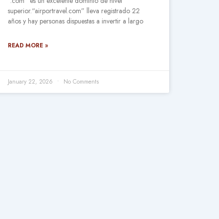
“.com” es un excelente dominio de nivel
superior.“airportravel.com” lleva registrado 22
años y hay personas dispuestas a invertir a largo
READ MORE »
January 22, 2026
No Comments