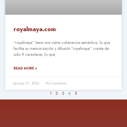
royalmaya.com
“royalmaya” tiene una cierta coherencia semántica, lo que
facilita su memorización y difusión.“royalmaya” consta de
solo 9 caracteres, lo que
READ MORE »
January 21, 2026
No Comments
1
2
3
4
5